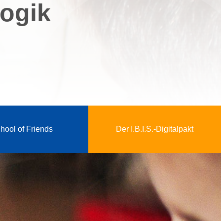
gogik
hool of Friends
Der I.B.I.S.-Digitalpakt