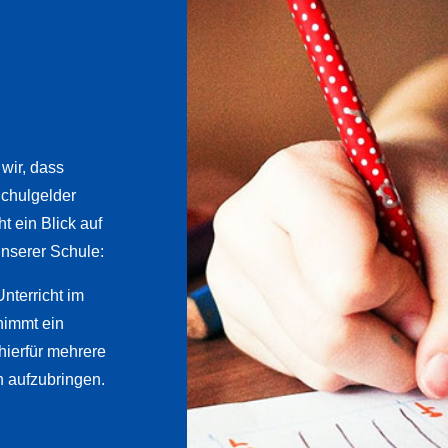
 wir, dass
chulgelder
t ein Blick auf
nserer Schule:
nterricht im
rnimmt ein
hierfür mehrere
n aufzubringen.