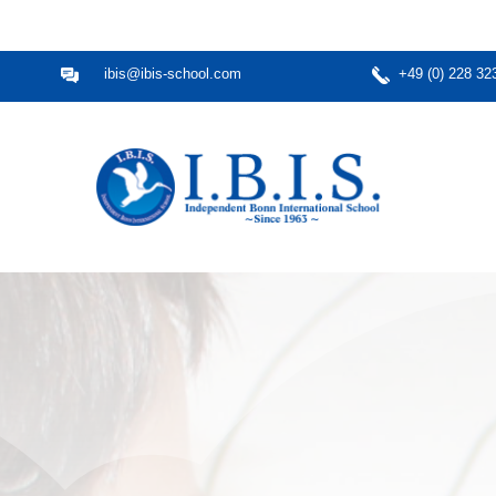
ibis@ibis-school.com
+49 (0) 228 32