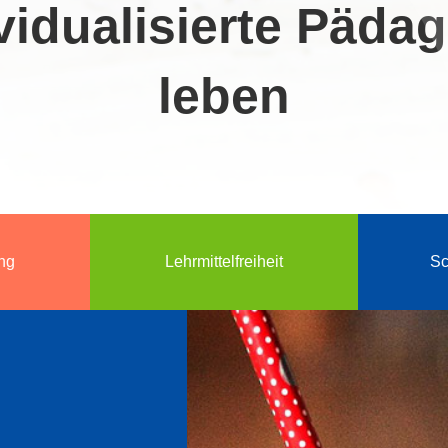
vidualisierte Päda
leben
ng
Lehrmittelfreiheit
Sc