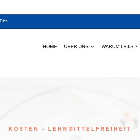
3166
HOME
ÜBER UNS
WARUM I.B.I.S.?
KOSTEN - LEHRMITTELFREIHEIT