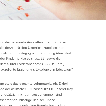
d die personelle Ausstattung der I.B.I.S. sind
 alle derzeit für den Unterricht zugelassenen
ualifizierte pädagogische Betreuung (dauerhaft
 der Kinder je Klasse (max. 22) sowie die
rrichts- und Förderangebote (EAL/DaF etc.)
xzellente Erziehung („Excellence in Education“)
em stets das gesamte Lehrmaterial ab. Dabei
de der deutschen Grundschulzeit in unserer Key
grundsätzlich nicht an, ausgenommen sind
ssenfahrten, Ausflüge und schulische
s sind auch an deutschen Regelschulen stets